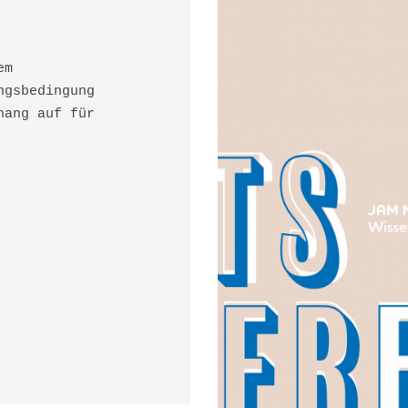
em
ngsbedingung
hang auf für